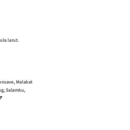
la larut.
onsave, Malakat
ng, Salamku,
💕