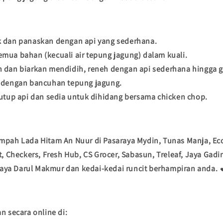
 dan panaskan dengan api yang sederhana.
mua bahan (kecuali air tepung jagung) dalam kuali.
 dan biarkan mendidih, reneh dengan api sederhana hingga gu
 dengan bancuhan tepung jagung.
utup api dan sedia untuk dihidang bersama chicken chop.
mpah Lada Hitam An Nuur di Pasaraya Mydin, Tunas Manja, Ec
t, Checkers, Fresh Hub, CS Grocer, Sabasun, Treleaf, Jaya Gadi
araya Darul Makmur dan kedai-kedai runcit berhampiran anda. 
n secara online di: