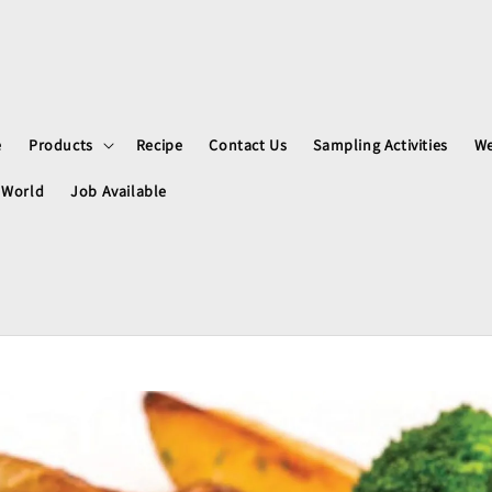
e
Products
Recipe
Contact Us
Sampling Activities
We
 World
Job Available