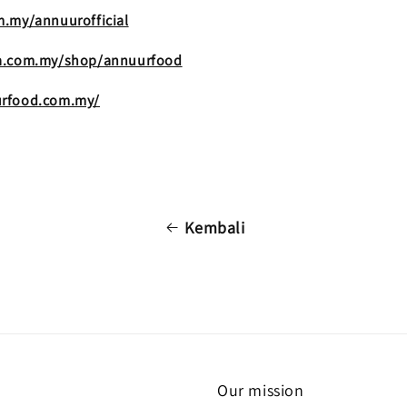
m.my/annuurofficial
da.com.my/shop/annuurfood
urfood.com.my/
Kembali
Our mission