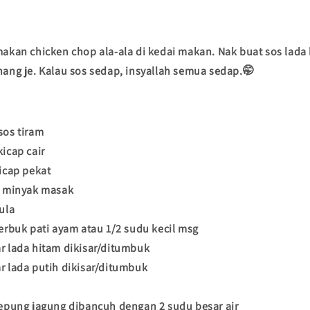
makan chicken chop ala-ala di kedai makan. Nak buat sos lada
nang je. Kalau sos sedap, insyallah semua sedap.🤭
sos tiram
kicap cair
kicap pekat
l minyak masak
ula
serbuk pati ayam atau 1/2 sudu kecil msg
r lada hitam dikisar/ditumbuk
r lada putih dikisar/ditumbuk
tepung jagung dibancuh dengan 2 sudu besar air