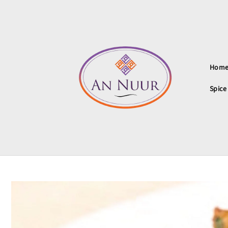
Hom
Spice