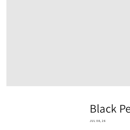
Black P
JUL 08, 26